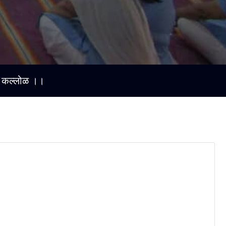
माचा कल्लोळ ।।