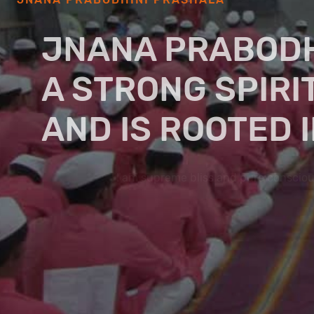
JNANA PRABODHI
A STRONG SPIRIT
AND IS ROOTED IN
I am supreme bliss and pure consciousness and all auspic