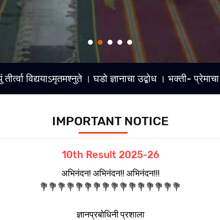
्युं तीर्त्वा विद्ययाऽमृतमश्नुते । घडो ज्ञानाचा उद्बोध । भक्ती- प्रे
IMPORTANT NOTICE
10th Result 2025-26
अभिनंदन! अभिनंदन!! अभिनंदन!!!
💐💐💐💐💐💐💐💐💐💐💐💐💐💐💐💐
ज्ञानप्रबोधिनी प्रशाला