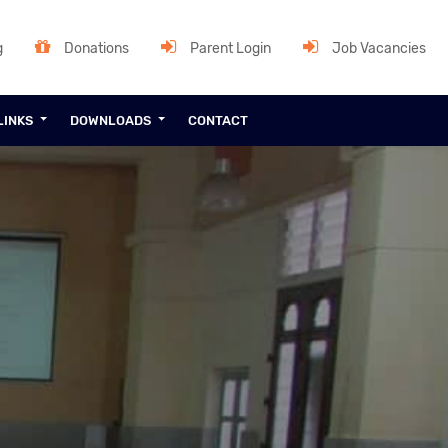
g
Donations
Parent Login
Job Vacancies
LINKS
DOWNLOADS
CONTACT