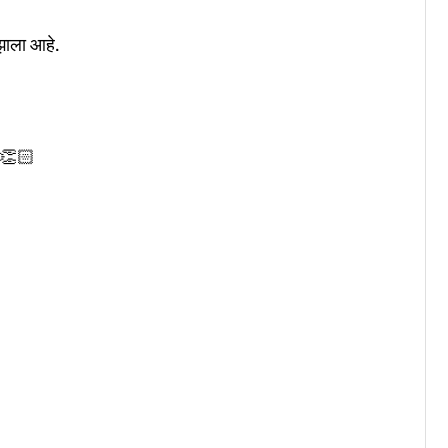
झाला आहे.
👏🏻